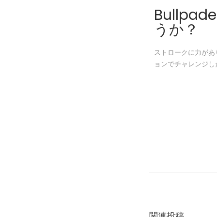
Bullpa
うか？
ストロークに力があ
ョンでチャレンジし
ブ
ル
パ
デ
ル
ハ
ッ
関連投稿