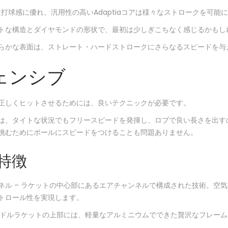
素材は打球感に優れ、汎用性の高いAdaptiaコアは様々なストロークを可能
トな構造とダイヤモンドの形状で、最初は少しぎこちなく感じるかもし
らかな表面は、ストレート・ハードストロークにさらなるスピードを与
ェンシブ
正しくヒットさせるためには、良いテクニックが必要です。
は、タイトな状況でもフリースピードを発揮し、ロブで良い長さを出す
挑むためにボールにスピードをつけることも問題ありません。
特徴
ネル – ラケットの中心部にあるエアチャンネルで構成された技術。空
トロール性を実現します。
 パドルラケットの上部には、軽量なアルミニウムでできた贅沢なフレー