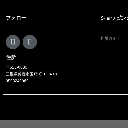
)
0
フォロー
ショッピン
3
2
0
利用ガイド
2
2
分
住所
析
〒513-0836
ブ
三重県鈴鹿市国府町7658-13
ル
0593249089
パ
デ
ル
バ
ー
テ
ッ