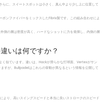
さらに、スイートスポットは小さく、真ん中より少し上に位置して
ンファイバーをミックスしたFibrix製です。この組み合わせによ
ます。外側の層は密度が高く、ハードなショットに力を発揮し、内側の層
fortの違いは何ですか？
似ています。違いは、Hackが滑らかな打球面、Vertexがサン
が、Bullpadelはこれらの挙動が異なるという情報を公開して
いバランスにより、高いスイングスピードと本当に良いストロークのスピード