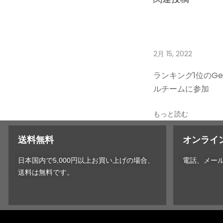
ク
コ
ン
ト
2月 15, 2022
ロ
ー
ランキング1位のGem
ル
ルチームに参加
(
H
もっと読む
A
C
K
送料無料
オンライ
C
日本国内で5,000円以上お買い上げの場合、
電話、メー
O
送料は無料です。
N
T
R
O
L