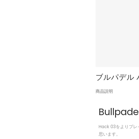
ブルパデル ハ
投
商品説明
稿
日
Bullpa
Hack 03をより
思います。