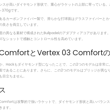
ンスが高いダイヤモンド形状で、重心がラケットの上部に寄っている。
～370gです。
あるカーボンファイバー製で、滑らかな打球面はグラスファイバーとカーボ
の良さを両立しています。
度の異なる素材で構成されたBullpadelのアダプティアコアがあり
ズなショットで感触とコントロール性を高めています。
3 ComfortとVertex 03 Com
、Hackもダイヤモンド型になったことで、この2つのモデルは非常によく
面であることにあります。さらに、この2つのモデルはブリッジが異なります
も目立ちません。
ス
Hack 03 Comfortは攻撃的で強いラケットで、ダイヤモンド形状と高
きます。