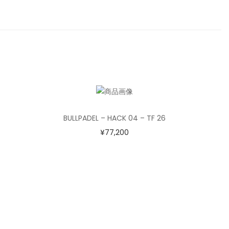
BULLPADEL – HACK 04 – TF 26
¥
77,200