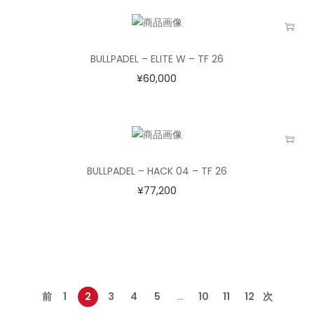
BULLPADEL – ELITE W – TF 26
¥
60,000
BULLPADEL – HACK 04 – TF 26
¥
77,200
前
1
2
3
4
5
…
10
11
12
次