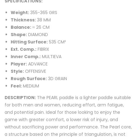
SPECIFICATIONS:
Weight:
355-365 GRS
Thickness:
38 MM
Balance:
≈ 26 CM
Shape:
DIAMOND
Hitting Surface:
535 CM²
Ext. Comp.:
FIBRIX
Inner Comp.:
MULTIEVA
Player:
ADVANCE
Style:
OFFENSIVE
Rough Surface:
3D GRAIN
Feel:
MEDIUM
DESCRIPTION:
The PEARL paddle is a lighter paddle suitable
for both men and women, reducing effort, arm fatigue,
and potential pain. Ideal for those looking to enjoy the
game with greater comfort, a lower risk of injury, and
without sacrificing power and performance. The Pearl core,
a structure based on the principle of triangulation, is not