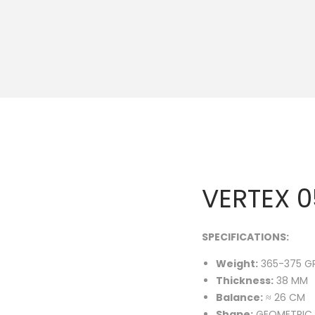
VERTEX 
SPECIFICATIONS:
Weight:
365-375 G
Thickness:
38 MM
Balance:
≈ 26 CM
Shape:
GEOMETRIC