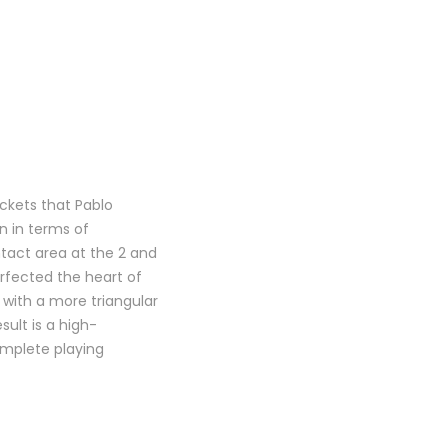
ckets that Pablo
n in terms of
act area at the 2 and
erfected the heart of
with a more triangular
ult is a high-
mplete playing