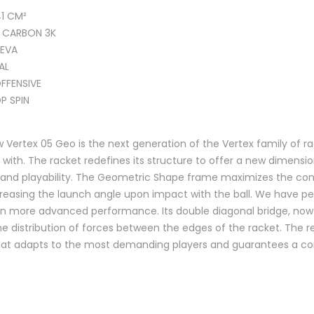
1 CM²
 CARBON 3K
EVA
AL
FFENSIVE
P SPIN
Vertex 05 Geo is the next generation of the Vertex family of ra
 with. The racket redefines its structure to offer a new dimensio
nd playability. The Geometric Shape frame maximizes the cont
increasing the launch angle upon impact with the ball. We have p
en more advanced performance. Its double diagonal bridge, now 
 distribution of forces between the edges of the racket. The res
at adapts to the most demanding players and guarantees a co