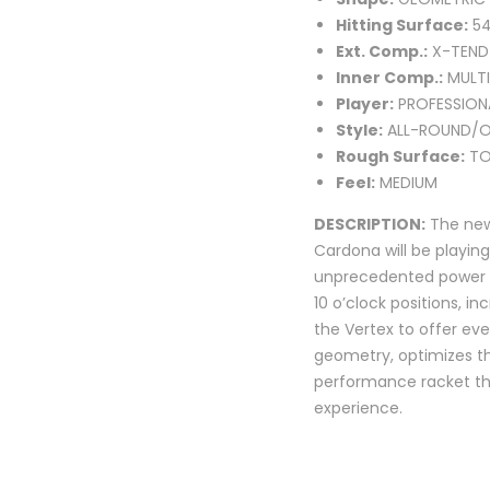
Hitting Surface:
54
Ext. Comp.:
X-TEND
Inner Comp.:
MULTI
Player:
PROFESSION
Style:
ALL-ROUND/O
Rough Surface:
TO
Feel:
MEDIUM
DESCRIPTION:
The new 
Cardona will be playing
unprecedented power a
10 o’clock positions, 
the Vertex to offer ev
geometry, optimizes the
performance racket th
experience.